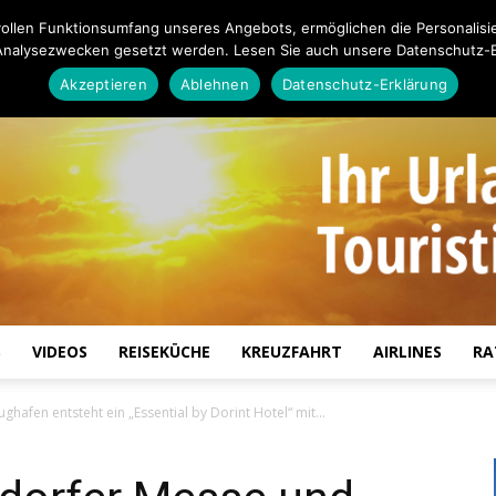
ollen Funktionsumfang unseres Angebots, ermöglichen die Personalisi
Analysezwecken gesetzt werden. Lesen Sie auch unsere Datenschutz-E
Akzeptieren
Ablehnen
Datenschutz-Erklärung
S
VIDEOS
REISEKÜCHE
KREUZFAHRT
AIRLINES
RA
Touristiknews.de
hafen entsteht ein „Essential by Dorint Hotel“ mit...