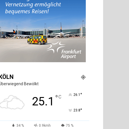
KÖLN
Überwiegend Bewölkt
°
26.1
°
C
25.1
°
23.8
34 %
0.9kmh
75 %