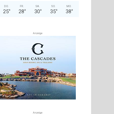
DO.
FR.
SA.
SO.
MO.
25
°
28
°
30
°
35
°
38
°
Anzeige
Anzeige