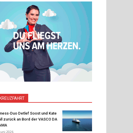
KREUZFAHRT
tness-Duo Detlef Soost und Kate
ll zurück an Bord der VASCO DA
AMA
 Juni 2026