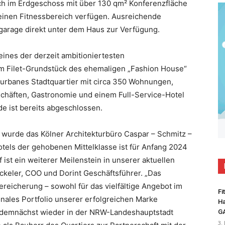
ch im Erdgeschoss mit über 130 qm² Konferenzfläche
einen Fitnessbereich verfügen. Ausreichende
efgarage direkt unter dem Haus zur Verfügung.
eines der derzeit ambitioniertesten
em Filet-Grundstück des ehemaligen „Fashion House“
 urbanes Stadtquartier mit circa 350 Wohnungen,
schäften, Gastronomie und einem Full-Service-Hotel
e ist bereits abgeschlossen.
 wurde das Kölner Architekturbüro Caspar – Schmitz –
tels der gehobenen Mittelklasse ist für Anfang 2024
 ist ein weiterer Meilenstein in unserer aktuellen
öckeler, COO und Dorint Geschäftsführer. „Das
Bereicherung – sowohl für das vielfältige Angebot im
Fi
onales Portfolio unserer erfolgreichen Marke
Ha
r, demnächst wieder in der NRW-Landeshauptstadt
G
3.