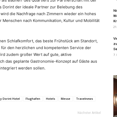
 als Bauherr des Quartiers zur Partnerschaft mit der
s Dorint der ideale Partner zur Belebung des
Ni
ls wird die Nachfrage nach Zimmern wieder ein hohes
We
er Menschen nach Kommunikation, Kultur und Mobilität
Kr
21
Vi
ohen Schlafkomfort, das beste Frühstück am Standort,
zu
 für den herzlichen und kompetenten Service der
Se
wird zudem großer Wert auf gute, aktive
7.
auch das geplante Gastronomie-Konzept auf Gäste aus
integriert werden sollen.
by Dorint Hotel
Flughafen
Hotels
Messe
Travelnews
Nächster Artikel