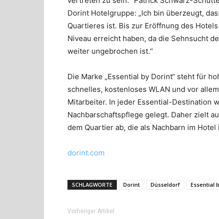
vertreten zu sein.“ Patrick Schwarz-Schütte
Dorint Hotelgruppe: „Ich bin überzeugt, das
Quartieres ist. Bis zur Eröffnung des Hote
Niveau erreicht haben, da die Sehnsucht d
weiter ungebrochen ist.“
Die Marke „Essential by Dorint“ steht für h
schnelles, kostenloses WLAN und vor allem
Mitarbeiter. In jeder Essential-Destination 
Nachbarschaftspflege gelegt. Daher zielt 
dem Quartier ab, die als Nachbarn im Hotel 
dorint.com
SCHLAGWORTE
Dorint
Düsseldorf
Essential 
Vorheriger Artikel