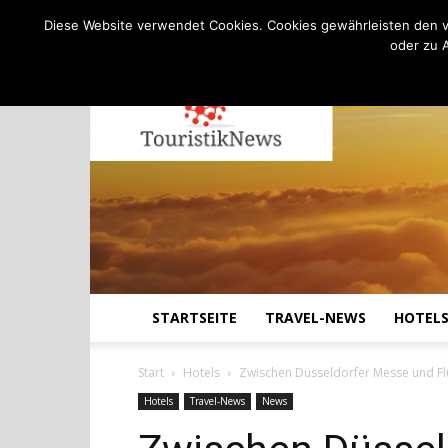
C
25.1
Donnerstag, August 6, 2026
Köln
Diese Website verwendet Cookies. Cookies gewährleisten den v
oder zu 
STARTSEITE
TRAVEL-NEWS
HOTEL
Start
Hotels
Zwischen Düsseldorfer Messe und Flug
Hotels
Travel-News
News