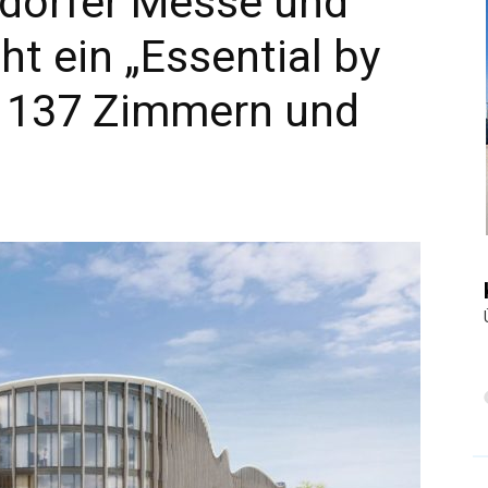
dorfer Messe und
ht ein „Essential by
|
it 137 Zimmern und
Touristiknews
und
Reiseempfehlungen.