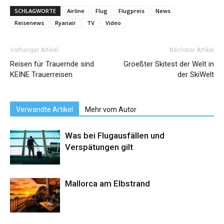
SCHLAGWORTE
Airline
Flug
Flugpreis
News
Reisenews
Ryanair
TV
Video
Vorheriger Artikel
Nächster Artikel
Reisen für Trauernde sind
Groeßter Skitest der Welt in
KEINE Trauerreisen
der SkiWelt
Verwandte Artikel
Mehr vom Autor
Was bei Flugausfällen und
Verspätungen gilt
Mallorca am Elbstrand