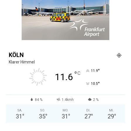
KÖLN
Klarer Himmel
°
11.9
°
C
11.6
°
10.5
84 %
1.4kmh
2 %
SA.
SO.
MO.
DI.
MI.
31
°
35
°
31
°
27
°
29
°